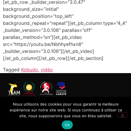
[et_pb_row _builder_version=”3.0.47″
background_size=”initial”
background_position=”top_left”
background_repeat=”repeat”][et_pb_column type=”4_4″
_builder_version=”3.0.106″ parallax=”off”
parallax_method=”on”][et_pb_video
src=”https://youtu.be/Nbhhyefhxn8″
_builder_version=”3.0.106″][/et_pb_video]
[/et_pb_column][/et_pb_row][/et_pb_section]
Tagged
Kobudo
,
vidéo
Nous utilisons des cookies pour vous garantir la meilleure
2004-2024 Copyright © Tassin Ecole d’Arts Martiaux –
expérience sur notre site web. Si vous continuez à utiliser ce
Tous droits réservés
site, nous supposerons que vous en êtes satisfait.
Ok