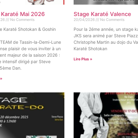
 Karaté Mai 2026
Stage Karaté Valence
026
No Comments
20/04/2026
No Comments
e Karaté Shotokan & Goshin
Pour la 2éme année, un stage k
JKS sera animé par Steve Piazz
 TEAM de Tassin-la-Demi-Lune
Christophe Martin au dojo du V
nse plaisir de vous inviter à un
Karaté Shotokan
nt majeur de la saison 2026 :
Lire Plus »
 intensif dirigé par Steve
 5ème Dan.
 »