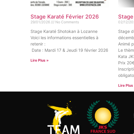
Stage Karaté Février 2026
Stage
29/01/2026
No Comments
02/12/2
Stage Karaté Shotokan à Lozanne
Stage d
Voici les informations essentielles à
décemb
retenir :
Animé p
Date : Mardi 17 & Jeudi 19 février 2026
Le thème
Kata JK
Lire Plus »
Prix 20
Inscript
obligato
Lire Plus