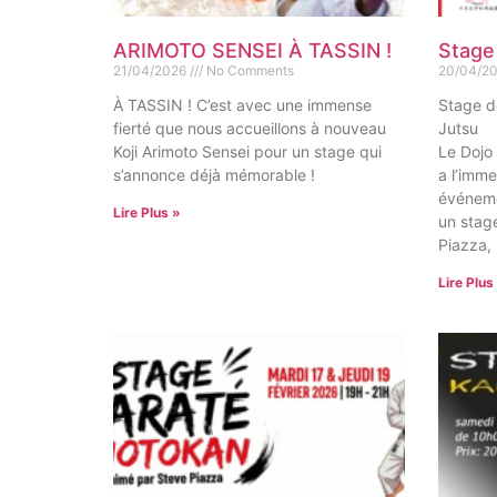
ARIMOTO SENSEI À TASSIN !
Stage
21/04/2026
No Comments
20/04/2
À TASSIN ! C’est avec une immense
Stage d
fierté que nous accueillons à nouveau
Jutsu
Koji Arimoto Sensei pour un stage qui
Le Dojo
s’annonce déjà mémorable !
a l’imme
événeme
Lire Plus »
un stage
Piazza,
Lire Plus