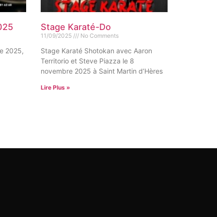
025
Stage Karaté-Do
11/09/2025
No Comments
re 2025,
Stage Karaté Shotokan avec Aaron
Territorio et Steve Piazza le 8
novembre 2025 à Saint Martin d’Hères
Lire Plus »