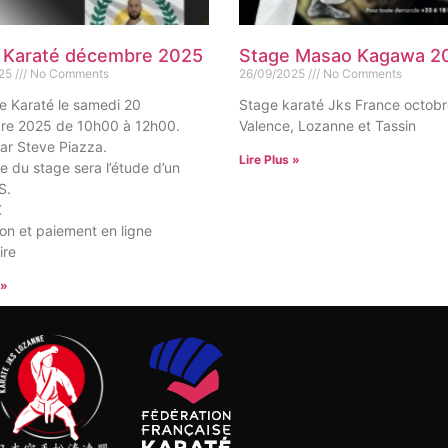
 Karaté décembre 2025
Stage Masao Kagawa 2
025
No Comments
26/09/2025
No Comments
e Karaté le samedi 20
Stage karaté Jks France octob
re 2025 de 10h00 à 12h00.
Valence, Lozanne et Tassin
ar Steve Piazza.
Lire Plus »
 du stage sera l’étude d’un
S.
€
ion et paiement en ligne
ire
 »