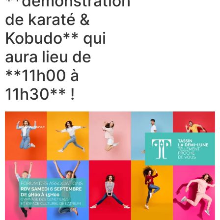
**démonstration
de karaté &
Kobudo** qui
aura lieu de
**11h00 à
11h30** !