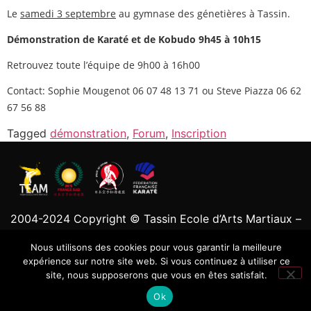
Le
samedi 3 septembre
au gymnase des génetières à Tassin.
Démonstration de Karaté et de Kobudo 9h45 à 10h15
Retrouvez toute l’équipe de 9h00 à 16h00
Contact: Sophie Mougenot 06 07 48 13 71
ou Steve Piazza 06 62
67 56 88
Tagged
démonstration
,
Forum
,
Inscription
2004-2024 Copyright © Tassin Ecole d’Arts Martiaux –
Tous droits réservés
Nous utilisons des cookies pour vous garantir la meilleure
expérience sur notre site web. Si vous continuez à utiliser ce
site, nous supposerons que vous en êtes satisfait.
Ok