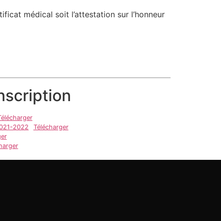
ficat médical soit l’attestation sur l’honneur
scription
Télécharger
021-2022
Télécharger
ger
harger