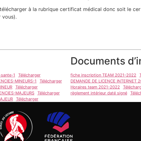
lécharger à la rubrique certificat médical donc soit le certi
r vous).
Documents d’in
-sante-1
Télécharger
fiche inscription TEAM 2021-2022
ENCIES-MINEURS-1
Télécharger
DEMANDE DE LICENCE INTERNET 2
MINEUR
Télécharger
Horaires team 2021-2022
Téléchar
CENCIES-MAJEURS
Télécharger
règlement intérieur daté signé
Téléc
MAJEUR
Télécharger