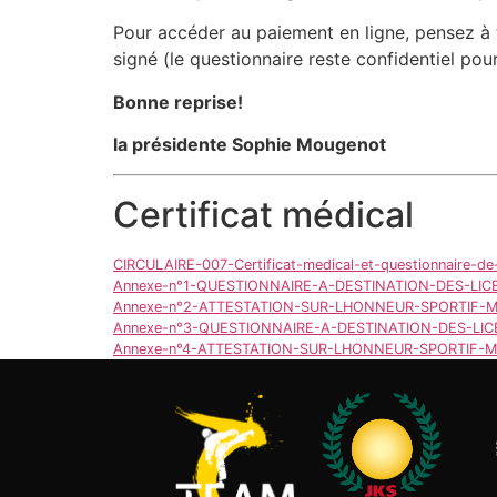
Pour accéder au paiement en ligne, pensez à té
signé (le questionnaire reste confidentiel pou
Bonne reprise!
la présidente Sophie Mougenot
Certificat médical
CIRCULAIRE-007-Certificat-medical-et-questionnaire-de
Annexe-n°1-QUESTIONNAIRE-A-DESTINATION-DES-LIC
Annexe-n°2-ATTESTATION-SUR-LHONNEUR-SPORTIF-
Annexe-n°3-QUESTIONNAIRE-A-DESTINATION-DES-LI
Annexe-n°4-ATTESTATION-SUR-LHONNEUR-SPORTIF-