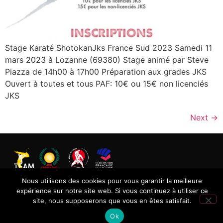
Stage Karaté ShotokanJks France Sud 2023 Samedi 11
mars 2023 à Lozanne (69380) Stage animé par Steve
Piazza de 14h00 à 17h00 Préparation aux grades JKS
Ouvert à toutes et tous PAF: 10€ ou 15€ non licenciés
JKS
Next
→
Nous utilisons des cookies pour vous garantir la meilleure
2004-2024 Copyright © Tassin Ecole d’Arts Martiaux –
expérience sur notre site web. Si vous continuez à utiliser ce
Tous droits réservés
site, nous supposerons que vous en êtes satisfait.
Ok